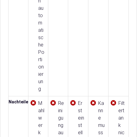
h
au
to
m
ati
sc
he
Po
rti
on
ier
un
g
Nachteile
M
Re
Er
Ka
Filt
ahl
ini
st
nn
ert
w
gu
ein
e
an
er
ng
st
mu
k
k
au
ell
ss
nic