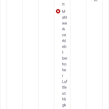
rt
M
ahl
we
rk
ve
rkl
eb
t
bei
ho
he
r
Luf
tfe
uc
hti
gk