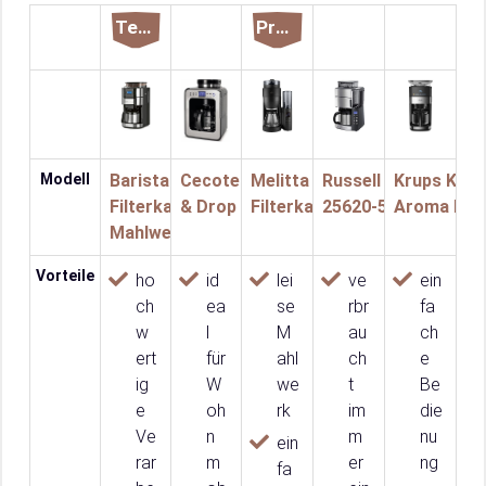
Testsieger
Preistipp
Modell
Barista
Cecotec Coffee 66 Grind
Melitta AromaFresh X
Russell Hobbs Grin
Krups KM83
Filterkaffeemaschine mit
& Drop
Filterkaffeemaschine
25620-56 Kaffeema
Aroma Kaf
Mahlwerk
Vorteile
ho
id
lei
ve
ein
ch
ea
se
rbr
fa
w
l
M
au
ch
ert
für
ahl
ch
e
ig
W
we
t
Be
e
oh
rk
im
die
Ve
n
m
nu
ein
rar
m
er
ng
fa