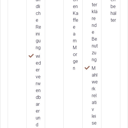
ter
dli
en
be
klä
ch
Ka
häl
re
e
ffe
ter
nd
Re
e
e
ini
a
Be
gu
m
nut
ng
M
zu
or
wi
ng
ge
ed
n
M
er
ahl
ve
we
rw
rk
en
rel
db
ati
ar
v
er
lei
un
se
d