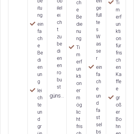
be
ob
ein
ch
Ti
itu
ilel
ge
e
m
ng
ei
füll
Be
erf
ch
te
ein
die
un
t
s
fa
nu
kti
zu
W
ch
ng
on
be
as
e
für
Ti
di
se
Be
fris
m
en
r
di
ch
erf
en
en
ein
en
un
ro
un
fa
Ka
kti
bu
g
ch
ffe
on
st
e
e
lei
er
günstig
un
ch
m
gr
d
te
ög
oß
fa
un
lic
er
st
d
ht
Bo
sel
gr
fris
hn
bs
ün
ch
en