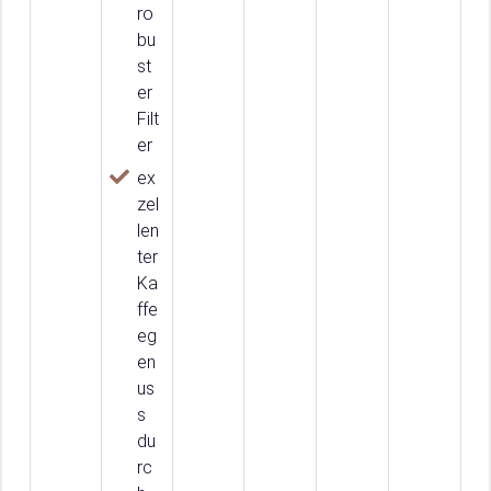
ro
bu
st
er
Filt
er
ex
zel
len
ter
Ka
ffe
eg
en
us
s
du
rc