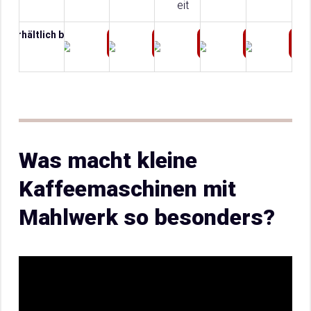
eit
Erhältlich bei
Preis Prüfen
Preis Prüfen
Preis Prüfen
Preis Prü
Was macht kleine
Kaffeemaschinen mit
Mahlwerk so besonders?