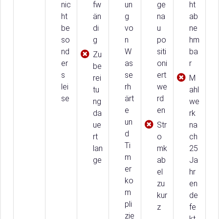
nic
fw
un
ge
ht
ht
än
g
na
ab
be
di
vo
u
ne
so
g
n
po
hm
nd
W
siti
ba
Zu
er
as
oni
r
be
s
se
ert
rei
M
lei
rh
we
tu
ahl
se
ärt
rd
ng
we
e
en
da
rk
un
ue
Str
na
d
rt
o
ch
Ti
lan
mk
25
m
ge
ab
Ja
er
el
hr
ko
zu
en
m
kur
de
pli
z
fe
zie
kt