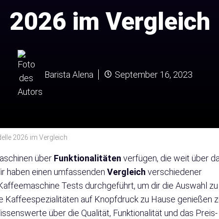
2026 im Vergleich
Barista Alena
September 16, 2023
lle 2026 im Vergleich
aschinen über
Funktionalitäten
verfügen, die weit über d
Wir haben einen umfassenden
Vergleich
verschiedener
ffeemaschine Tests durchgeführt, um dir die Auswahl zu
ältige Kaffeespezialitäten auf Knopfdruck zu Hause genießen 
issenswerte über die Qualität, Funktionalität und das Preis-