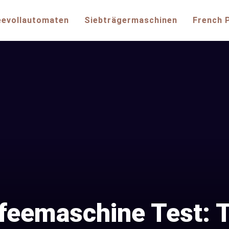
eevollautomaten
Siebträgermaschinen
French 
feemaschine Test: T