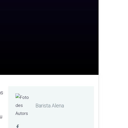
as
Barista Alena
zu