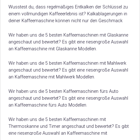
Wusstest du, dass regelmäßiges Entkalken der Schlüssel zu
einem vollmundigen Kaffeeerlebnis ist? Kalkablagerungen in
deiner Kaffeemaschine können nicht nur den Geschmack
deines Kaffees beeinträchtigen, sondern auch die
Lebensdauer und Energieeffizienz…
Wir haben uns die 5 besten Kaffeemaschinen mit Glaskanne
angeschaut und bewertet? Es gibt eine riesengroße Auswahl
an Kaffeemaschine mit Glaskanne Modellen.
Damit du weißt, worauf du beim Kauf achten musst, verraten
wir dir hier, worauf es beim Kauf von Kaffeemaschine mit
Wir haben uns die 5 besten Kaffeemaschinen mit Mahlwerk
Glaskanne ankommt.
angeschaut und bewertet? Es gibt eine riesengroße Auswahl
an Kaffeemaschine mit Mahlwerk Modellen.
Damit du weißt, worauf du beim Kauf achten musst, verraten
wir dir hier, worauf es beim Kauf von Kaffeemaschine mit
Wir haben uns die 5 besten Kaffeemaschinen fürs Auto
Mahlwerk ankommt.
angeschaut und bewertet? Es gibt eine riesengroße Auswahl
an Kaffeemaschine fürs Auto Modellen.
Damit du weißt, worauf du beim Kauf achten musst, verraten
wir dir hier, worauf es beim Kauf von Kaffeemaschine fürs
Wir haben uns die 5 besten Kaffeemaschinen mit
Auto ankommt.
Thermoskanne und Timer angeschaut und bewertet? Es gibt
eine riesengroße Auswahl an Kaffeemaschine mit