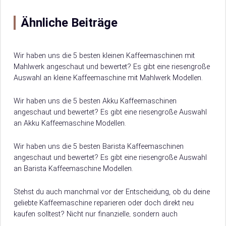
Ähnliche Beiträge
Wir haben uns die 5 besten kleinen Kaffeemaschinen mit
Mahlwerk angeschaut und bewertet? Es gibt eine riesengroße
Auswahl an kleine Kaffeemaschine mit Mahlwerk Modellen.
Damit du weißt, worauf du beim Kauf achten musst, verraten
wir dir hier, worauf es beim Kauf von kleine Kaffeemaschine
Wir haben uns die 5 besten Akku Kaffeemaschinen
mit Mahlwerk ankommt.
angeschaut und bewertet? Es gibt eine riesengroße Auswahl
an Akku Kaffeemaschine Modellen.
Damit du weißt, worauf du beim Kauf achten musst, verraten
wir dir hier, worauf es beim Kauf von Akku Kaffeemaschine
Wir haben uns die 5 besten Barista Kaffeemaschinen
ankommt.
angeschaut und bewertet? Es gibt eine riesengroße Auswahl
an Barista Kaffeemaschine Modellen.
Damit du weißt, worauf du beim Kauf achten musst, verraten
wir dir hier, worauf es beim Kauf von Barista Kaffeemaschine
Stehst du auch manchmal vor der Entscheidung, ob du deine
ankommt.
geliebte Kaffeemaschine reparieren oder doch direkt neu
kaufen solltest? Nicht nur finanzielle, sondern auch
ökologische Aspekte spielen dabei eine große…