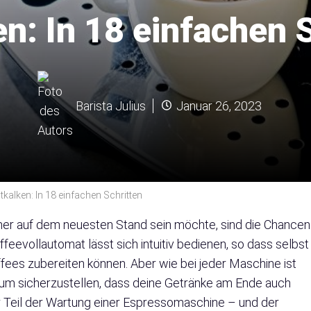
n: In 18 einfachen 
Barista Julius
Januar 26, 2023
alken: In 18 einfachen Schritten
mmer auf dem neuesten Stand sein möchte, sind die Chancen
ffeevollautomat lässt sich intuitiv bedienen, so dass selbst
fees zubereiten können. Aber wie bei jeder Maschine ist
 um sicherzustellen, dass deine Getränke am Ende auch
r Teil der Wartung einer Espressomaschine – und der