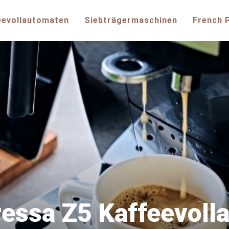
eevollautomaten
Siebträgermaschinen
French 
ressa Z5 Kaffeevoll