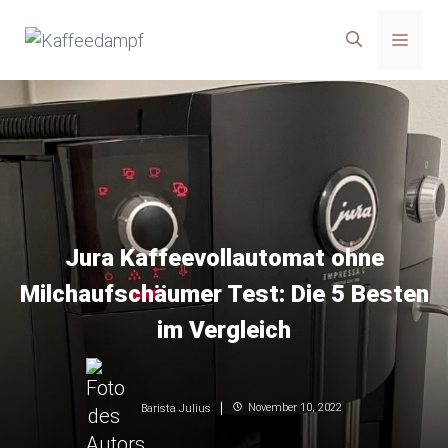
Zum
Menü
Inhalt
springen
Jura Kaffeevollautomat ohne
Milchaufschäumer Test: Die 5 Besten
im Vergleich
November 10, 2022
Barista Julius