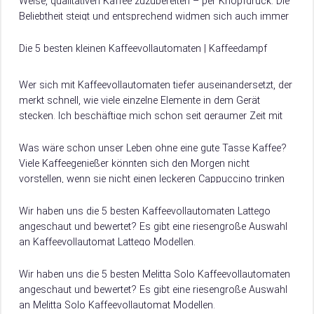
Weise, qualitativen Kaffee zuzubereiten – per Knopfdruck. Die
Beliebtheit steigt und entsprechend widmen sich auch immer
mehr Hersteller der Entwicklung und Produktion solcher…
Die 5 besten kleinen Kaffeevollautomaten | Kaffeedampf
Wer sich mit Kaffeevollautomaten tiefer auseinandersetzt, der
merkt schnell, wie viele einzelne Elemente in dem Gerät
stecken. Ich beschäftige mich schon seit geraumer Zeit mit
unterschiedlichen Kaffeevollautomaten, die in den…
Was wäre schon unser Leben ohne eine gute Tasse Kaffee?
Viele Kaffeegenießer könnten sich den Morgen nicht
vorstellen, wenn sie nicht einen leckeren Cappuccino trinken
dürften, der ihnen zum perfekten…
Wir haben uns die 5 besten Kaffeevollautomaten Lattego
angeschaut und bewertet? Es gibt eine riesengroße Auswahl
an Kaffeevollautomat Lattego Modellen.
Damit du weißt, worauf du beim Kauf achten musst, verraten
wir dir hier, worauf es beim Kauf von Kaffeevollautomat
Wir haben uns die 5 besten Melitta Solo Kaffeevollautomaten
Lattego ankommt.
angeschaut und bewertet? Es gibt eine riesengroße Auswahl
an Melitta Solo Kaffeevollautomat Modellen.