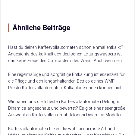
Ähnliche Beiträge
Hast du deinen Kaffeevollautomaten schon einmal entkalkt?
Angesichts des kalkhaltigen deutschen Leitungswassers ist
das keine Frage des Ob, sondern des Wann. Auch wenn ein
Wasserfilter helfen kann, die Kalkbildung zu…
Eine regelmäßige und sorgfältige Entkalkung ist essenziell für
die Pflege und den langanhaltenden Betrieb deines WMF
Presto Kaffeevollautomaten. Kalkablagerungen können nicht
nur die Funktion der Maschine beeinträchtigen, sondern auch
den…
Wir haben uns die 5 besten Kaffeevollautomaten Delonghi
Dinamica angeschaut und bewertet? Es gibt eine riesengroße
Auswahl an Kaffeevollautomat Delonghi Dinamica Modellen.
Damit du weißt, worauf du beim Kauf achten musst, verraten
wir dir hier, worauf es beim Kauf von Kaffeevollautomat
Kaffeevollautomaten bieten die wohl bequemste Art und
Delonghi Dinamica ankommt.