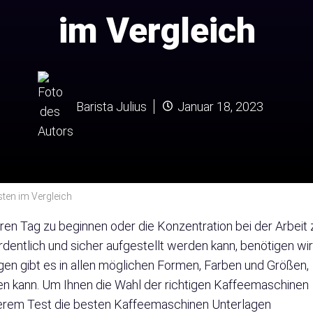
im Vergleich
Barista Julius
Januar 18, 2023
sten im Vergleich
ren Tag zu beginnen oder die Konzentration bei der Arbeit 
dentlich und sicher aufgestellt werden kann, benötigen wir
en gibt es in allen möglichen Formen, Farben und Größen,
en kann. Um Ihnen die Wahl der richtigen Kaffeemaschinen
nserem Test die besten Kaffeemaschinen Unterlagen