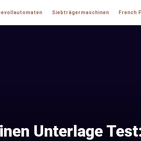
eevollautomaten
Siebträgermaschinen
French 
nen Unterlage Test: