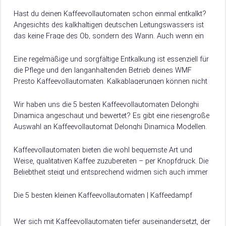
Hast du deinen Kaffeevollautomaten schon einmal entkalkt?
Angesichts des kalkhaltigen deutschen Leitungswassers ist
das keine Frage des Ob, sondern des Wann. Auch wenn ein
Wasserfilter helfen kann, die Kalkbildung zu…
Eine regelmäßige und sorgfältige Entkalkung ist essenziell für
die Pflege und den langanhaltenden Betrieb deines WMF
Presto Kaffeevollautomaten. Kalkablagerungen können nicht
nur die Funktion der Maschine beeinträchtigen, sondern auch
den…
Wir haben uns die 5 besten Kaffeevollautomaten Delonghi
Dinamica angeschaut und bewertet? Es gibt eine riesengroße
Auswahl an Kaffeevollautomat Delonghi Dinamica Modellen.
Damit du weißt, worauf du beim Kauf achten musst, verraten
wir dir hier, worauf es beim Kauf von Kaffeevollautomat
Kaffeevollautomaten bieten die wohl bequemste Art und
Delonghi Dinamica ankommt.
Weise, qualitativen Kaffee zuzubereiten – per Knopfdruck. Die
Beliebtheit steigt und entsprechend widmen sich auch immer
mehr Hersteller der Entwicklung und Produktion solcher…
Die 5 besten kleinen Kaffeevollautomaten | Kaffeedampf
Wer sich mit Kaffeevollautomaten tiefer auseinandersetzt, der