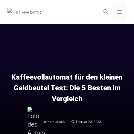
Zum
Menü
Inhalt
springen
Kaffeevollautomat für den kleinen
Geldbeutel Test: Die 5 Besten im
Vergleich
Februar 23, 2023
Barista Julius