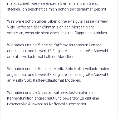
merkt schnell, wie viele einzelne Elemente in dem Gerät
stecken. Ich beschäftige mich schon seit geraumer Zeit mit
unterschiedlichen Kaffeevollautomaten, die in den…
Was wäre schon unser Leben ohne eine gute Tasse Kaffee?
Viele Kaffeegenießer könnten sich den Morgen nicht
vorstellen, wenn sie nicht einen leckeren Cappuccino trinken
dürften, der ihnen zum perfekten…
Wir haben uns die 5 besten Kaffeevollautomaten Lattego
angeschaut und bewertet? Es gibt eine riesengroße Auswahl
an Kaffeevollautomat Lattego Modellen.
Damit du weißt, worauf du beim Kauf achten musst, verraten
wir dir hier, worauf es beim Kauf von Kaffeevollautomat
Wir haben uns die 5 besten Melitta Solo Kaffeevollautomaten
Lattego ankommt.
angeschaut und bewertet? Es gibt eine riesengroße Auswahl
an Melitta Solo Kaffeevollautomat Modellen.
Damit du weißt, worauf du beim Kauf achten musst, verraten
wir dir hier, worauf es beim Kauf von Melitta Solo
Wir haben uns die 5 besten Kaffeevollautomaten mit
Kaffeevollautomat ankommt.
Kannenfunktion angeschaut und bewertet? Es gibt eine
riesengroße Auswahl an Kaffeevollautomat mit
Kannenfunktion Modellen.
Damit du weißt, worauf du beim Kauf achten musst, verraten