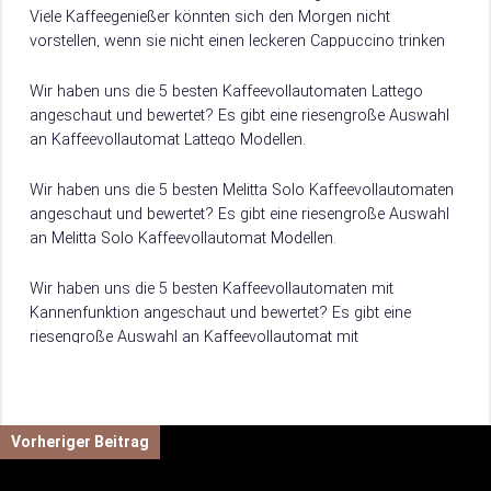
Viele Kaffeegenießer könnten sich den Morgen nicht
vorstellen, wenn sie nicht einen leckeren Cappuccino trinken
dürften, der ihnen zum perfekten…
Wir haben uns die 5 besten Kaffeevollautomaten Lattego
angeschaut und bewertet? Es gibt eine riesengroße Auswahl
an Kaffeevollautomat Lattego Modellen.
Damit du weißt, worauf du beim Kauf achten musst, verraten
wir dir hier, worauf es beim Kauf von Kaffeevollautomat
Wir haben uns die 5 besten Melitta Solo Kaffeevollautomaten
Lattego ankommt.
angeschaut und bewertet? Es gibt eine riesengroße Auswahl
an Melitta Solo Kaffeevollautomat Modellen.
Damit du weißt, worauf du beim Kauf achten musst, verraten
wir dir hier, worauf es beim Kauf von Melitta Solo
Wir haben uns die 5 besten Kaffeevollautomaten mit
Kaffeevollautomat ankommt.
Kannenfunktion angeschaut und bewertet? Es gibt eine
riesengroße Auswahl an Kaffeevollautomat mit
Kannenfunktion Modellen.
Damit du weißt, worauf du beim Kauf achten musst, verraten
wir dir hier, worauf es beim Kauf von Kaffeevollautomat mit
Kannenfunktion ankommt.
Vorheriger Beitrag