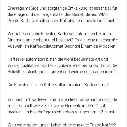
Wasserfilter helfen kann, die Kalkbildung zu…
Eine regelmäßige und sorgfältige Entkalkung ist essenziell für
die Pflege und den langanhaltenden Betrieb deines WMF
Presto Kaffeevollautomaten. Kalkablagerungen können nicht
nur die Funktion der Maschine beeinträchtigen, sondern auch
den…
Wir haben uns die 5 besten Kaffeevollautomaten Delonghi
Dinamica angeschaut und bewertet? Es gibt eine riesengroße
Auswahl an Kaffeevollautomat Delonghi Dinamica Modellen.
Damit du weißt, worauf du beim Kauf achten musst, verraten
wir dir hier, worauf es beim Kauf von Kaffeevollautomat
Kaffeevollautomaten bieten die wohl bequemste Art und
Delonghi Dinamica ankommt.
Weise, qualitativen Kaffee zuzubereiten – per Knopfdruck. Die
Beliebtheit steigt und entsprechend widmen sich auch immer
mehr Hersteller der Entwicklung und Produktion solcher…
Die 5 besten kleinen Kaffeevollautomaten | Kaffeedampf
Wer sich mit Kaffeevollautomaten tiefer auseinandersetzt, der
merkt schnell, wie viele einzelne Elemente in dem Gerät
stecken. Ich beschäftige mich schon seit geraumer Zeit mit
unterschiedlichen Kaffeevollautomaten, die in den…
Was wäre schon unser Leben ohne eine gute Tasse Kaffee?