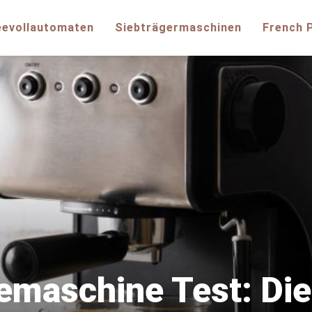
eevollautomaten
Siebträgermaschinen
French 
emaschine Test: Die