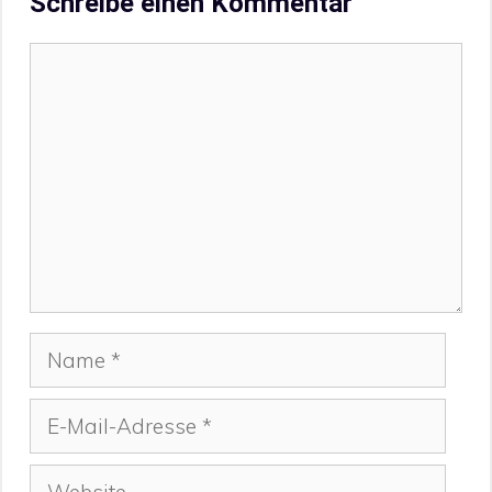
Schreibe einen Kommentar
Kommentar
Name
E-
Mail-
Adresse
Website