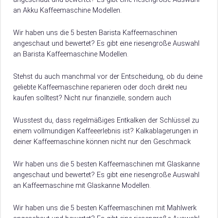
an Akku Kaffeemaschine Modellen.
Damit du weißt, worauf du beim Kauf achten musst, verraten
wir dir hier, worauf es beim Kauf von Akku Kaffeemaschine
Wir haben uns die 5 besten Barista Kaffeemaschinen
ankommt.
angeschaut und bewertet? Es gibt eine riesengroße Auswahl
an Barista Kaffeemaschine Modellen.
Damit du weißt, worauf du beim Kauf achten musst, verraten
wir dir hier, worauf es beim Kauf von Barista Kaffeemaschine
Stehst du auch manchmal vor der Entscheidung, ob du deine
ankommt.
geliebte Kaffeemaschine reparieren oder doch direkt neu
kaufen solltest? Nicht nur finanzielle, sondern auch
ökologische Aspekte spielen dabei eine große…
Wusstest du, dass regelmäßiges Entkalken der Schlüssel zu
einem vollmundigen Kaffeeerlebnis ist? Kalkablagerungen in
deiner Kaffeemaschine können nicht nur den Geschmack
deines Kaffees beeinträchtigen, sondern auch die
Lebensdauer und Energieeffizienz…
Wir haben uns die 5 besten Kaffeemaschinen mit Glaskanne
angeschaut und bewertet? Es gibt eine riesengroße Auswahl
an Kaffeemaschine mit Glaskanne Modellen.
Damit du weißt, worauf du beim Kauf achten musst, verraten
wir dir hier, worauf es beim Kauf von Kaffeemaschine mit
Wir haben uns die 5 besten Kaffeemaschinen mit Mahlwerk
Glaskanne ankommt.