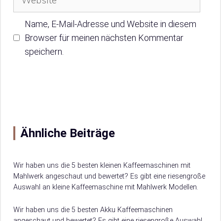
Name, E-Mail-Adresse und Website in diesem
Browser für meinen nächsten Kommentar
speichern.
Ähnliche Beiträge
Wir haben uns die 5 besten kleinen Kaffeemaschinen mit
Mahlwerk angeschaut und bewertet? Es gibt eine riesengroße
Auswahl an kleine Kaffeemaschine mit Mahlwerk Modellen.
Damit du weißt, worauf du beim Kauf achten musst, verraten
wir dir hier, worauf es beim Kauf von kleine Kaffeemaschine
Wir haben uns die 5 besten Akku Kaffeemaschinen
mit Mahlwerk ankommt.
angeschaut und bewertet? Es gibt eine riesengroße Auswahl