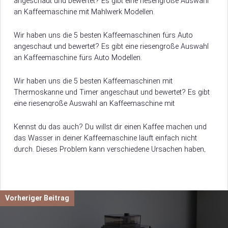
angeschaut und bewertet? Es gibt eine riesengroße Auswahl
an Kaffeemaschine mit Mahlwerk Modellen.
Damit du weißt, worauf du beim Kauf achten musst, verraten
wir dir hier, worauf es beim Kauf von Kaffeemaschine mit
Wir haben uns die 5 besten Kaffeemaschinen fürs Auto
Mahlwerk ankommt.
angeschaut und bewertet? Es gibt eine riesengroße Auswahl
an Kaffeemaschine fürs Auto Modellen.
Damit du weißt, worauf du beim Kauf achten musst, verraten
wir dir hier, worauf es beim Kauf von Kaffeemaschine fürs
Wir haben uns die 5 besten Kaffeemaschinen mit
Auto ankommt.
Thermoskanne und Timer angeschaut und bewertet? Es gibt
eine riesengroße Auswahl an Kaffeemaschine mit
Thermoskanne und Timer Modellen.
Damit du weißt, worauf du beim Kauf achten musst, verraten
Kennst du das auch? Du willst dir einen Kaffee machen und
wir dir hier, worauf es beim Kauf von Kaffeemaschine mit
das Wasser in deiner Kaffeemaschine läuft einfach nicht
Thermoskanne und Timer ankommt.
durch. Dieses Problem kann verschiedene Ursachen haben,
von einem zu niedrigen…
Vorheriger Beitrag