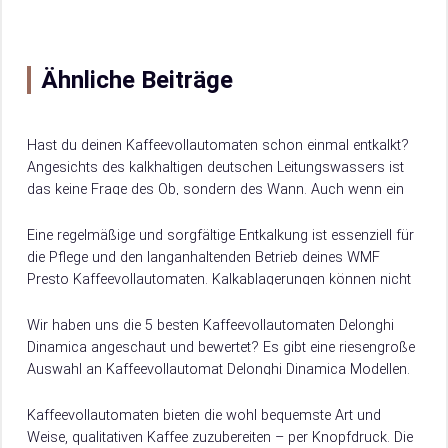
Ähnliche Beiträge
Hast du deinen Kaffeevollautomaten schon einmal entkalkt?
Angesichts des kalkhaltigen deutschen Leitungswassers ist
das keine Frage des Ob, sondern des Wann. Auch wenn ein
Wasserfilter helfen kann, die Kalkbildung zu…
Eine regelmäßige und sorgfältige Entkalkung ist essenziell für
die Pflege und den langanhaltenden Betrieb deines WMF
Presto Kaffeevollautomaten. Kalkablagerungen können nicht
nur die Funktion der Maschine beeinträchtigen, sondern auch
den…
Wir haben uns die 5 besten Kaffeevollautomaten Delonghi
Dinamica angeschaut und bewertet? Es gibt eine riesengroße
Auswahl an Kaffeevollautomat Delonghi Dinamica Modellen.
Damit du weißt, worauf du beim Kauf achten musst, verraten
wir dir hier, worauf es beim Kauf von Kaffeevollautomat
Kaffeevollautomaten bieten die wohl bequemste Art und
Delonghi Dinamica ankommt.
Weise, qualitativen Kaffee zuzubereiten – per Knopfdruck. Die