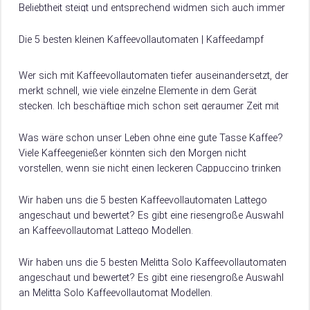
Beliebtheit steigt und entsprechend widmen sich auch immer
mehr Hersteller der Entwicklung und Produktion solcher…
Die 5 besten kleinen Kaffeevollautomaten | Kaffeedampf
Wer sich mit Kaffeevollautomaten tiefer auseinandersetzt, der
merkt schnell, wie viele einzelne Elemente in dem Gerät
stecken. Ich beschäftige mich schon seit geraumer Zeit mit
unterschiedlichen Kaffeevollautomaten, die in den…
Was wäre schon unser Leben ohne eine gute Tasse Kaffee?
Viele Kaffeegenießer könnten sich den Morgen nicht
vorstellen, wenn sie nicht einen leckeren Cappuccino trinken
dürften, der ihnen zum perfekten…
Wir haben uns die 5 besten Kaffeevollautomaten Lattego
angeschaut und bewertet? Es gibt eine riesengroße Auswahl
an Kaffeevollautomat Lattego Modellen.
Damit du weißt, worauf du beim Kauf achten musst, verraten
wir dir hier, worauf es beim Kauf von Kaffeevollautomat
Wir haben uns die 5 besten Melitta Solo Kaffeevollautomaten
Lattego ankommt.
angeschaut und bewertet? Es gibt eine riesengroße Auswahl
an Melitta Solo Kaffeevollautomat Modellen.
Damit du weißt, worauf du beim Kauf achten musst, verraten