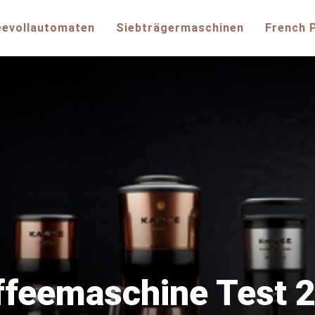
eevollautomaten
Siebträgermaschinen
French 
ffeemaschine Test 2