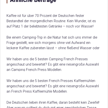
Ähnliche Beiträge
Kaffee ist für über 70 Prozent der Deutschen fester
Bestandteil der morgendlichen Routine. Kein Wunder, ist es
auf Platz 1 der beliebtesten Getränke – noch vor Wasser!
Dabei gibt es…
Bei einem Camping-Trip in die Natur hat sich uns immer die
Frage gestellt, wie sich morgens ohne viel Aufwand ein
leckerer Kaffee zubereiten lässt – ohne fließend Wasser oder
Strom….
Wir haben uns die 5 besten Camping French Presses
angeschaut und bewertet? Es gibt eine riesengroße Auswahl
an Camping French Press Modellen.
Damit du weißt, worauf du beim Kauf achten musst, verraten
wir dir hier, worauf es beim Kauf von Camping French Press
Wir haben uns die 5 besten French Presses Kaffeemühlen
ankommt.
angeschaut und bewertet? Es gibt eine riesengroße Auswahl
an French Press Kaffeemühle Modellen.
Damit du weißt, worauf du beim Kauf achten musst, verraten
wir dir hier, worauf es beim Kauf von French Press
Die Deutschen lieben ihren Kaffee, daran besteht kein Zweifel!
Kaffeemühle ankommt.
Aber warum solltest du dich mit einer gewöhnlichen Tasse