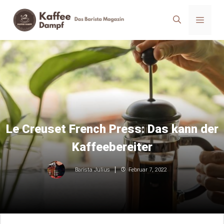
Zum
Menü
Inhalt
springen
Le Creuset French Press: Das kann der
Kaffeebereiter
Februar 7, 2022
Barista Julius