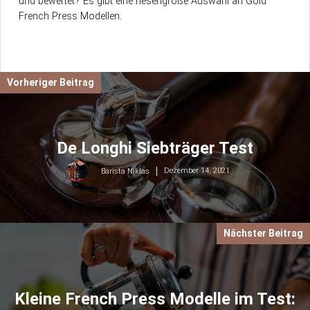
und bewertet? Es gibt eine riesengroße Auswahl an Gold
French Press Modellen.
Damit du weißt, worauf du beim Kauf achten musst, verraten
wir dir hier, worauf es beim Kauf von Gold French Press
ankommt.
Vorheriger Beitrag
De Longhi Siebträger Test
Dezember 14, 2021
Barista Niklas
Nächster Beitrag
Kleine French Press Modelle im Test: