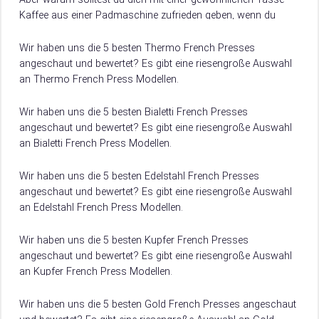
Kaffee aus einer Padmaschine zufrieden geben, wenn du
einen French Press Kaffee…
Wir haben uns die 5 besten Thermo French Presses
angeschaut und bewertet? Es gibt eine riesengroße Auswahl
an Thermo French Press Modellen.
Damit du weißt, worauf du beim Kauf achten musst, verraten
wir dir hier, worauf es beim Kauf von Thermo French Press
Wir haben uns die 5 besten Bialetti French Presses
ankommt.
angeschaut und bewertet? Es gibt eine riesengroße Auswahl
an Bialetti French Press Modellen.
Damit du weißt, worauf du beim Kauf achten musst, verraten
wir dir hier, worauf es beim Kauf von Bialetti French Press
Wir haben uns die 5 besten Edelstahl French Presses
ankommt.
angeschaut und bewertet? Es gibt eine riesengroße Auswahl
an Edelstahl French Press Modellen.
Damit du weißt, worauf du beim Kauf achten musst, verraten
wir dir hier, worauf es beim Kauf von Edelstahl French Press
Wir haben uns die 5 besten Kupfer French Presses
ankommt.
angeschaut und bewertet? Es gibt eine riesengroße Auswahl
an Kupfer French Press Modellen.
Damit du weißt, worauf du beim Kauf achten musst, verraten
wir dir hier, worauf es beim Kauf von Kupfer French Press
Wir haben uns die 5 besten Gold French Presses angeschaut
ankommt.