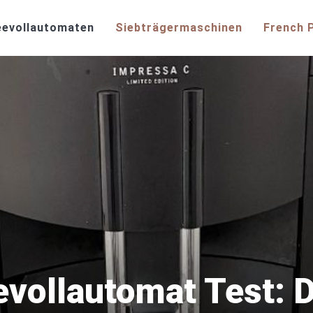
eevollautomaten
Siebträgermaschinen
French 
evollautomat Test: 