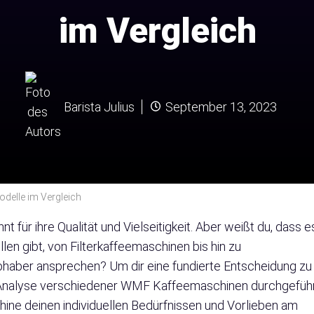
im Vergleich
Barista Julius
September 13, 2023
delle im Vergleich
für ihre Qualität und Vielseitigkeit. Aber weißt du, dass e
en gibt, von Filterkaffeemaschinen bis hin zu
bhaber ansprechen? Um dir eine fundierte Entscheidung zu
 Analyse verschiedener WMF Kaffeemaschinen durchgeführ
ne deinen individuellen Bedürfnissen und Vorlieben am