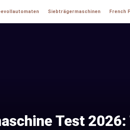
eevollautomaten
Siebträgermaschinen
French 
schine Test 2026: 