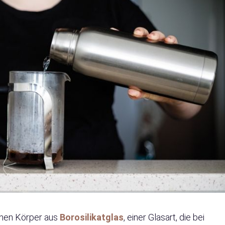
einen Körper aus
Borosilikatglas
, einer Glasart, die bei