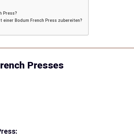
h Press?
it einer Bodum French Press zubereiten?
French Presses
ress: