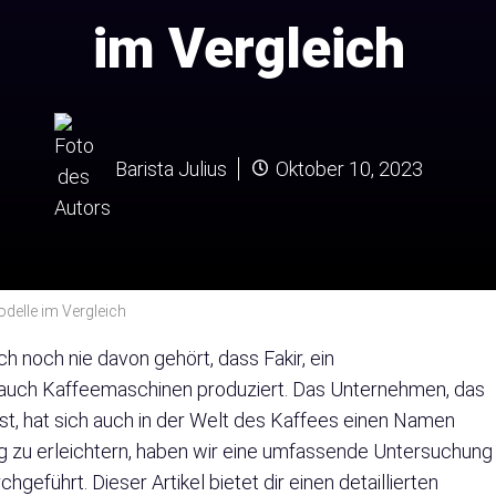
im Vergleich
Barista Julius
Oktober 10, 2023
delle im Vergleich
h noch nie davon gehört, dass Fakir, ein
 auch Kaffeemaschinen produziert. Das Unternehmen, das
ist, hat sich auch in der Welt des Kaffees einen Namen
g zu erleichtern, haben wir eine umfassende Untersuchung
eführt. Dieser Artikel bietet dir einen detaillierten