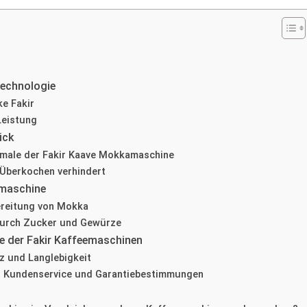
Technologie
e Fakir
Leistung
ick
male der Fakir Kaave Mokkamaschine
 Überkochen verhindert
amaschine
ereitung von Mokka
durch Zucker und Gewürze
ie der Fakir Kaffeemaschinen
nz und Langlebigkeit
s Kundenservice und Garantiebestimmungen